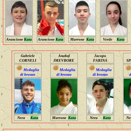
Arancione
Kata
Arancione
Kata
Marrone
Kata
Verde
Kata
Gabriele
Anabel
Jacopo
CORNELI
IMEVBORE
FARINA
SP
Medaglia
Medaglia
Medaglia
di bronzo
di bronzo
di bronzo
d
Nera
Kata
Marrone
Kata
Nera
Kata
N