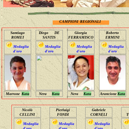
CAMPIONI REGIONALI
Santiago
Diego DE
Giorgia
Roberto
ROMEI
SANTIS
FERRAMISCO
ERMINI
Medaglia
Medaglia
Medaglia
Medaglia
d'oro
d'oro
d'oro
d'oro
Marrone
Kata
Nera
Kata
Nera
Kata
Arancione
Kata
Nicolò
Pierluigi
Gabriele
CELLINI
FONDI
CORNELI
T
Medaglia
Medaglia
Medaglia
d'oro
d'oro
d'oro