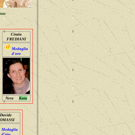
Cinzia
FREDIANI
Medaglia
d'oro
Nera
Kata
Davide
OMASSI
Medaglia
d'oro