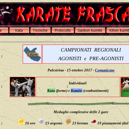
CAMPIONATI REGIONALI
AGONISTI e PRE-AGONISTI
Palestrina - 15 ottobre 2017 -
Comunicato
I
ndividuali
Kata
(forme) e
Kumite
(combattimenti)
Medaglie complessive delle 2 gare
16 oro
15 argento
23 bronzo
19 piazzamenti (dal 