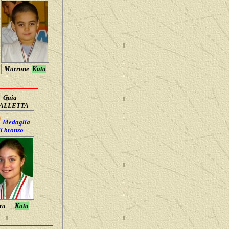
Marrone
Kata
Gaia
ALLETTA
Medaglia
i bronzo
era
Kata