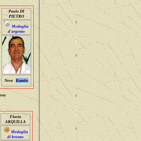
Paolo DI
PIETRO
Medaglia
d'argento
Nera
Kumite
Flavio
ARQUILLA
Medaglia
di bronzo