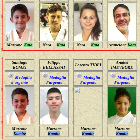
Marrone
Kata
Nera
Kata
Nera
Kata
Arancione
Kata
Santiago
Filippo
Anabel
Lorenzo TIDEI
ROMEI
BELLASSAI
IMEVBORE
Medaglia
Medaglia
Medaglia
Medaglia
d'argento
d'argento
d'argento
d'argento
Marrone
Marrone
Marrone
Marrone
Kumite
Kumite
Kumite
Kumite