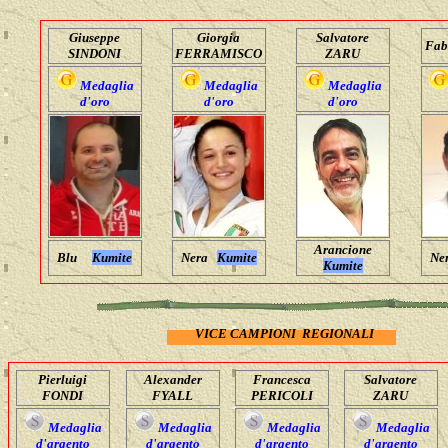
Giuseppe
Giorgia
Salvatore
Fab
SINDONI
FERRAMISCO
ZARU
Medaglia
Medaglia
Medaglia
d'oro
d'oro
d'oro
Arancione
Blu
Kumite
Nera
Kumite
Ne
Kumite
VICE CAMPIONI REGIONALI
Pierluigi
Alexander
Francesca
Salvatore
FONDI
FYALL
PERICOLI
ZARU
Medaglia
Medaglia
Medaglia
Medaglia
d'argento
d'argento
d'argento
d'argento