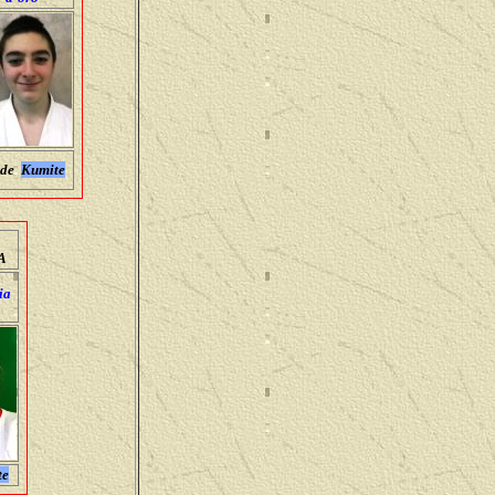
rde
Kumite
A
ia
te