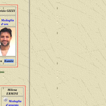
rizio GIZZI
Medaglia
d'oro
ra
Kumite
Milena
ERMINI
Medaglia
d'argento