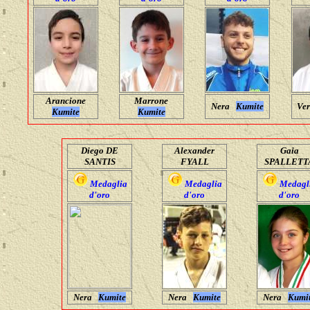
Arancione
Marrone
Nera
Kumite
Ve
Kumite
Kumite
Diego DE
Alexander
Gaia
SANTIS
FYALL
SPALLETT
Medaglia
Medaglia
Medagl
d'oro
d'oro
d'oro
Nera
Kumite
Nera
Kumite
Nera
Kumi