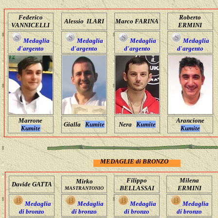
Federico
Roberto
Alessio ILARI
Marco FARINA
VANNICELLI
ERMINI
Medaglia
Medaglia
Medaglia
Medaglia
d'argento
d'argento
d'argento
d'argento
Marrone
Arancione
Gialla
Kumite
Nera
Kumite
Kumite
Kumite
MEDAGLIE di BRONZO
Filippo
Milena
Mirko
Davide GATTA
BELLASSAI
ERMINI
MASTRANTONIO
Medaglia
Medaglia
Medaglia
Medaglia
di bronzo
di bronzo
di bronzo
di bronzo