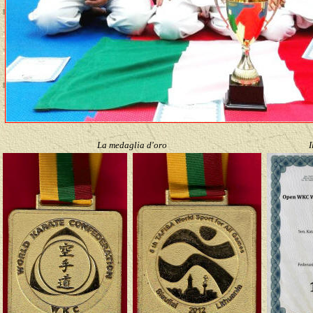
La medaglia d'oro
I